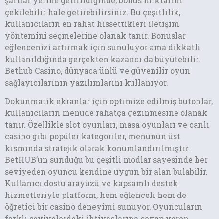
şartlar yerine getirildiğinde, bonus miktarını
çekilebilir hale getirebilirsiniz. Bu çeşitlilik,
kullanıcıların en rahat hissettikleri iletişim
yöntemini seçmelerine olanak tanır. Bonuslar
eğlencenizi artırmak için sunuluyor ama dikkatli
kullanıldığında gerçekten kazancı da büyütebilir.
Bethub Casino, dünyaca ünlü ve güvenilir oyun
sağlayıcılarının yazılımlarını kullanıyor.
Dokunmatik ekranlar için optimize edilmiş butonlar,
kullanıcıların menüde rahatça gezinmesine olanak
tanır. Özellikle slot oyunları, masa oyunları ve canlı
casino gibi popüler kategoriler, menünün üst
kısmında stratejik olarak konumlandırılmıştır.
BetHUB’un sunduğu bu çeşitli modlar sayesinde her
seviyeden oyuncu kendine uygun bir alan bulabilir.
Kullanıcı dostu arayüzü ve kapsamlı destek
hizmetleriyle platform, hem eğlenceli hem de
öğretici bir casino deneyimi sunuyor. Oyuncuların
farklı seviyelerdeki ihtiyaçlarına cevap veren