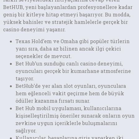
BetHUB, yeni başlayanlardan profesyonellere kadar
geniş bir kitleye hitap etmeyi başarıyor. Bu modda,
yüksek bahisler ve stratejik hamlelerle gerçek bir
casino deneyimi yaşanır.
Texas Hold’em ve Omaha gibi popüler türlerin
yanı sıra, daha az bilinen ancak ilgi çekici
seçenekler de mevcut.
Bet Hub’un sunduğu canlı casino deneyimi,
oyuncuları gerçek bir kumarhane atmosferine
taşıyor.
BetHub’de yer alan slot oyunları, oyunculara
hem eğlenceli vakit geçirme hem de büyük
ödüller kazanma fırsatı sunar.
Bet Hub mobil uygulaması, kullanıcılarına
kişiselleştirilmiş öneriler sunarak onların oyun
zevkine uygun içeriklerle buluşmalarını
sağlıyor.
Kullanıcılar, hesaplarına giriş yaparken iki