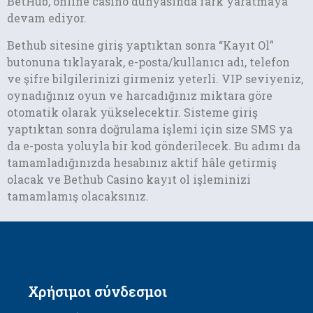
BetHub, online casino dünyasında fark yaratmaya
devam ediyor.
Bethub sitesine giriş yaptıktan sonra “Kayıt Ol”
butonuna tıklayarak, e-posta/kullanıcı adı, telefon
ve şifre bilgilerinizi girmeniz yeterli. VIP seviyeniz,
oynadığınız oyun ve harcadığınız miktara göre
otomatik olarak yükselecektir. Sisteme giriş
yaptıktan sonra doğrulama işlemi için size SMS ya
da e-posta yoluyla bir kod gönderilecek. Bu adımı da
tamamladığınızda hesabınız aktif hâle getirmiş
olacak ve Bethub Casino kayıt ol işleminizi
tamamlamış olacaksınız.
Χρήσιμοι σύνδεσμοι