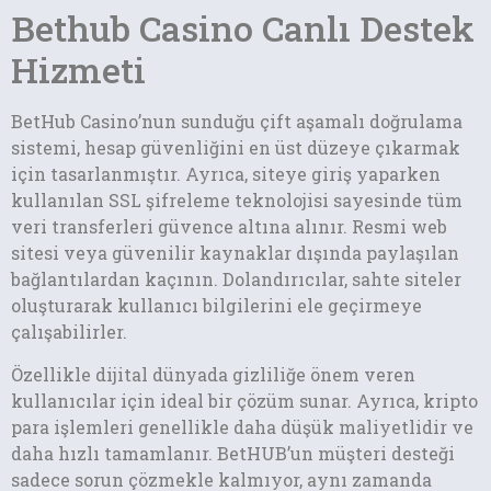
Bethub Casino Canlı Destek
Hizmeti
BetHub Casino’nun sunduğu çift aşamalı doğrulama
sistemi, hesap güvenliğini en üst düzeye çıkarmak
için tasarlanmıştır. Ayrıca, siteye giriş yaparken
kullanılan SSL şifreleme teknolojisi sayesinde tüm
veri transferleri güvence altına alınır. Resmi web
sitesi veya güvenilir kaynaklar dışında paylaşılan
bağlantılardan kaçının. Dolandırıcılar, sahte siteler
oluşturarak kullanıcı bilgilerini ele geçirmeye
çalışabilirler.
Özellikle dijital dünyada gizliliğe önem veren
kullanıcılar için ideal bir çözüm sunar. Ayrıca, kripto
para işlemleri genellikle daha düşük maliyetlidir ve
daha hızlı tamamlanır. BetHUB’un müşteri desteği
sadece sorun çözmekle kalmıyor, aynı zamanda