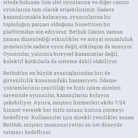
sitede bulunan tüm slot oyunlarına ve diğer casino
oyunlarına tam olarak erişebilirsiniz. Sadece
kazandırmakla kalmayan, oyuncularına bir
topluluğun parçası olduğunu hissettiren bir
platformdan söz ediyoruz. Bethub Casino, zaman
zaman düzenlediği etkinlikler ve sosyal sorumluluk
projeleriyle sadece oyun değil, etkileşim de sunuyor.
Oyuncular, yalnızca bireysel kazanımlar değil,
kolektif katkılarla da sisteme dahil olabiliyor.
Bethub’un en büyük avantajlarından biri de
güvenilirlik konusundaki hassasiyeti. Ödeme
yöntemlerinin çeşitliliği ve hızlı işlem süreleri
sayesinde oyuncular, kazançlarını kolayca
çekebiliyor. Ayrıca, müşteri hizmetleri ekibi 7/24
hizmet vererek her türlü sorunu hızlıca çözmeyi
hedefliyor. Kullanıcılar için sürekli yenilikler sunan
BetHub, müşteri memnuniyetini en üst düzeyde
tutmayı hedefliyor.