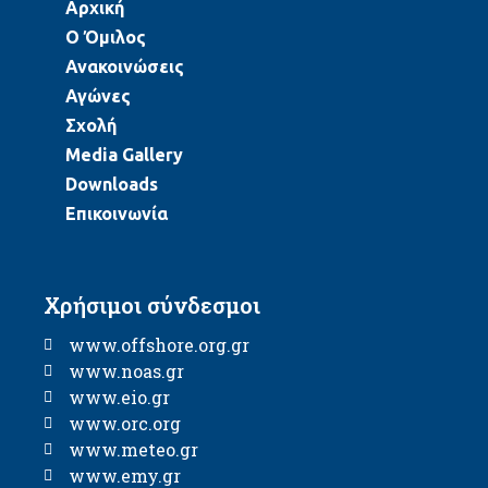
Αρχική
Ο Όμιλος
Ανακοινώσεις
Αγώνες
Σχολή
Media Gallery
Downloads
Επικοινωνία
Χρήσιμοι σύνδεσμοι
www.offshore.org.gr
www.noas.gr
www.eio.gr
www.orc.org
www.meteo.gr
www.emy.gr