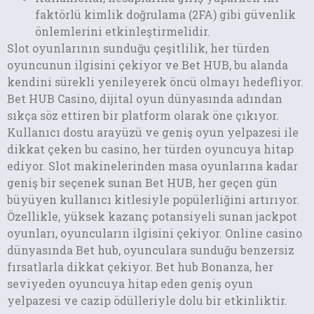
faktörlü kimlik doğrulama (2FA) gibi güvenlik
önlemlerini etkinleştirmelidir.
Slot oyunlarının sunduğu çeşitlilik, her türden
oyuncunun ilgisini çekiyor ve Bet HUB, bu alanda
kendini sürekli yenileyerek öncü olmayı hedefliyor.
Bet HUB Casino, dijital oyun dünyasında adından
sıkça söz ettiren bir platform olarak öne çıkıyor.
Kullanıcı dostu arayüzü ve geniş oyun yelpazesi ile
dikkat çeken bu casino, her türden oyuncuya hitap
ediyor. Slot makinelerinden masa oyunlarına kadar
geniş bir seçenek sunan Bet HUB, her geçen gün
büyüyen kullanıcı kitlesiyle popülerliğini artırıyor.
Özellikle, yüksek kazanç potansiyeli sunan jackpot
oyunları, oyuncuların ilgisini çekiyor. Online casino
dünyasında Bet hub, oyunculara sunduğu benzersiz
fırsatlarla dikkat çekiyor. Bet hub Bonanza, her
seviyeden oyuncuya hitap eden geniş oyun
yelpazesi ve cazip ödülleriyle dolu bir etkinliktir.