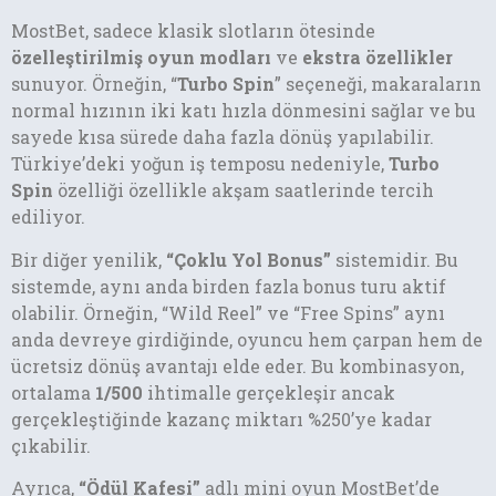
MostBet, sadece klasik slotların ötesinde
özelleştirilmiş oyun modları
ve
ekstra özellikler
sunuyor. Örneğin, “
Turbo Spin
” seçeneği, makaraların
normal hızının iki katı hızla dönmesini sağlar ve bu
sayede kısa sürede daha fazla dönüş yapılabilir.
Türkiye’deki yoğun iş temposu nedeniyle,
Turbo
Spin
özelliği özellikle akşam saatlerinde tercih
ediliyor.
Bir diğer yenilik,
“Çoklu Yol Bonus”
sistemidir. Bu
sistemde, aynı anda birden fazla bonus turu aktif
olabilir. Örneğin, “Wild Reel” ve “Free Spins” aynı
anda devreye girdiğinde, oyuncu hem çarpan hem de
ücretsiz dönüş avantajı elde eder. Bu kombinasyon,
ortalama
1/500
ihtimalle gerçekleşir ancak
gerçekleştiğinde kazanç miktarı %250’ye kadar
çıkabilir.
Ayrıca,
“Ödül Kafesi”
adlı mini oyun MostBet’de