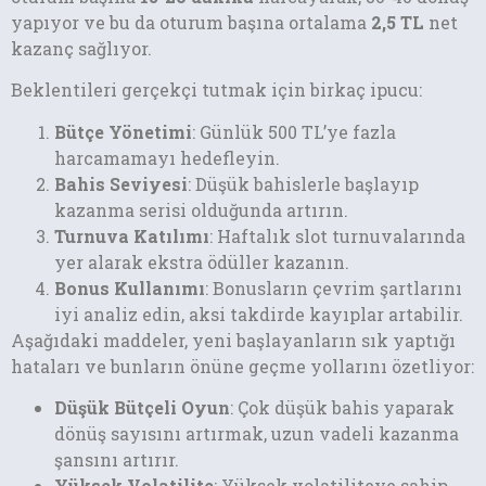
yapıyor ve bu da oturum başına ortalama
2,5 TL
net
kazanç sağlıyor.
Beklentileri gerçekçi tutmak için birkaç ipucu:
Bütçe Yönetimi
: Günlük 500 TL’ye fazla
harcamamayı hedefleyin.
Bahis Seviyesi
: Düşük bahislerle başlayıp
kazanma serisi olduğunda artırın.
Turnuva Katılımı
: Haftalık slot turnuvalarında
yer alarak ekstra ödüller kazanın.
Bonus Kullanımı
: Bonusların çevrim şartlarını
iyi analiz edin, aksi takdirde kayıplar artabilir.
Aşağıdaki maddeler, yeni başlayanların sık yaptığı
hataları ve bunların önüne geçme yollarını özetliyor:
Düşük Bütçeli Oyun
: Çok düşük bahis yaparak
dönüş sayısını artırmak, uzun vadeli kazanma
şansını artırır.
Yüksek Volatilite
: Yüksek volatiliteye sahip