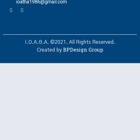
ioatha1986@gmail.com
Ι.Ο.Α.Θ.Α. ©2021. All Rights Reserved.
BPDesign Group
Created by