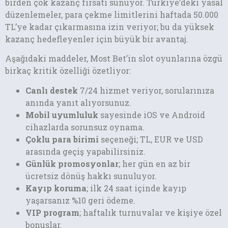
birden çok kazanç fırsatı sunuyor. Türkiye’deki yasal
düzenlemeler, para çekme limitlerini haftada 50.000
TL’ye kadar çıkarmasına izin veriyor; bu da yüksek
kazanç hedefleyenler için büyük bir avantaj.
Aşağıdaki maddeler, Most Bet’in slot oyunlarına özgü
birkaç kritik özelliği özetliyor:
Canlı destek
7/24 hizmet veriyor, sorularınıza
anında yanıt alıyorsunuz.
Mobil uyumluluk
sayesinde iOS ve Android
cihazlarda sorunsuz oynama.
Çoklu para birimi
seçeneği; TL, EUR ve USD
arasında geçiş yapabilirsiniz.
Günlük promosyonlar
; her gün en az bir
ücretsiz dönüş hakkı sunuluyor.
Kayıp koruma
; ilk 24 saat içinde kayıp
yaşarsanız %10 geri ödeme.
VIP program
; haftalık turnuvalar ve kişiye özel
bonuslar.