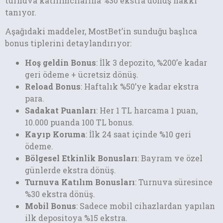
turnuva katılımcılarına %30 ekstra dönüş hakkı
tanıyor.
Aşağıdaki maddeler, MostBet’in sunduğu başlıca
bonus tiplerini detaylandırıyor:
Hoş geldin Bonus
: İlk 3 depozito, %200’e kadar
geri ödeme + ücretsiz dönüş.
Reload Bonus
: Haftalık %50’ye kadar ekstra
para.
Sadakat Puanları
: Her 1 TL harcama 1 puan,
10.000 puanda 100 TL bonus.
Kayıp Koruma
: İlk 24 saat içinde %10 geri
ödeme.
Bölgesel Etkinlik Bonusları
: Bayram ve özel
günlerde ekstra dönüş.
Turnuva Katılım Bonusları
: Turnuva süresince
%30 ekstra dönüş.
Mobil Bonus
: Sadece mobil cihazlardan yapılan
ilk depositoya %15 ekstra.