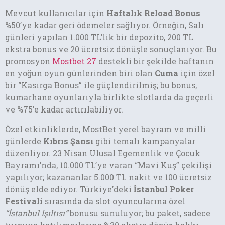
Mevcut kullanıcılar için
Haftalık Reload Bonus
%50’ye kadar geri ödemeler sağlıyor. Örneğin, Salı
günleri yapılan 1.000 TL’lik bir depozito, 200 TL
ekstra bonus ve 20 ücretsiz dönüşle sonuçlanıyor. Bu
promosyon
Mostbet 27
destekli bir şekilde haftanın
en yoğun oyun günlerinden biri olan
Cuma
için özel
bir “Kasırga Bonus” ile güçlendirilmiş; bu bonus,
kumarhane oyunlarıyla birlikte slotlarda da geçerli
ve %75’e kadar artırılabiliyor.
Özel etkinliklerde, MostBet yerel bayram ve milli
günlerde
Kıbrıs Şansı
gibi temalı kampanyalar
düzenliyor. 23 Nisan Ulusal Egemenlik ve Çocuk
Bayramı’nda, 10.000 TL’ye varan “Mavi Kuş” çekilişi
yapılıyor; kazananlar 5.000 TL nakit ve 100 ücretsiz
dönüş elde ediyor. Türkiye’deki
İstanbul Poker
Festivali
sırasında da slot oyuncularına özel
“İstanbul Işıltısı”
bonusu sunuluyor; bu paket, sadece