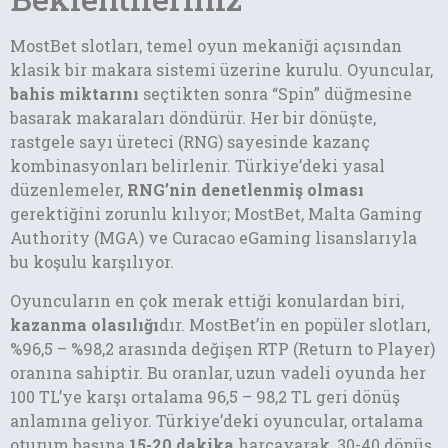
MostBet slotları, temel oyun mekaniği açısından
klasik bir makara sistemi üzerine kurulu. Oyuncular,
bahis miktarını
seçtikten sonra “Spin” düğmesine
basarak makaraları döndürür. Her bir dönüşte,
rastgele sayı üreteci (RNG) sayesinde kazanç
kombinasyonları belirlenir. Türkiye’deki yasal
düzenlemeler,
RNG’nin denetlenmiş olması
gerektiğini zorunlu kılıyor; MostBet, Malta Gaming
Authority (MGA) ve Curacao eGaming lisanslarıyla
bu koşulu karşılıyor.
Oyuncuların en çok merak ettiği konulardan biri,
kazanma olasılığı
dır. MostBet’in en popüler slotları,
%96,5 – %98,2 arasında değişen RTP (Return to Player)
oranına sahiptir. Bu oranlar, uzun vadeli oyunda her
100 TL’ye karşı ortalama 96,5 – 98,2 TL geri dönüş
anlamına geliyor. Türkiye’deki oyuncular, ortalama
oturum başına
15-20 dakika
harcayarak, 30-40 dönüş