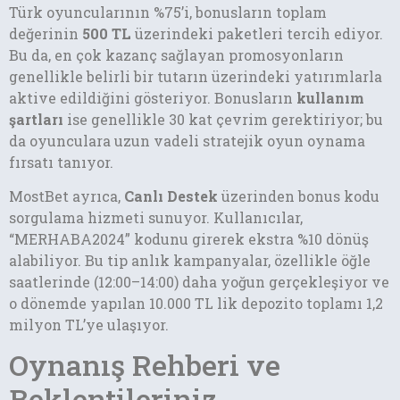
Türk oyuncularının %75’i, bonusların toplam
değerinin
500 TL
üzerindeki paketleri tercih ediyor.
Bu da, en çok kazanç sağlayan promosyonların
genellikle belirli bir tutarın üzerindeki yatırımlarla
aktive edildiğini gösteriyor. Bonusların
kullanım
şartları
ise genellikle 30 kat çevrim gerektiriyor; bu
da oyunculara uzun vadeli stratejik oyun oynama
fırsatı tanıyor.
MostBet ayrıca,
Canlı Destek
üzerinden bonus kodu
sorgulama hizmeti sunuyor. Kullanıcılar,
“MERHABA2024” kodunu girerek ekstra %10 dönüş
alabiliyor. Bu tip anlık kampanyalar, özellikle öğle
saatlerinde (12:00–14:00) daha yoğun gerçekleşiyor ve
o dönemde yapılan 10.000 TL lik depozito toplamı 1,2
milyon TL’ye ulaşıyor.
Oynanış Rehberi ve
Beklentileriniz