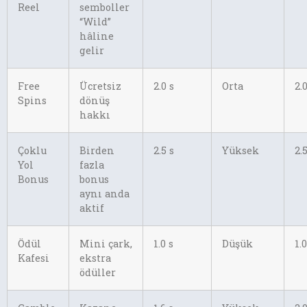
Reel
semboller
“Wild”
hâline
gelir
Free
Ücretsiz
2.0 s
Orta
2.
Spins
dönüş
hakkı
Çoklu
Birden
2.5 s
Yüksek
2.
Yol
fazla
Bonus
bonus
aynı anda
aktif
Ödül
Mini çark,
1.0 s
Düşük
1.
Kafesi
ekstra
ödüller