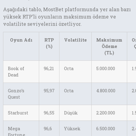
Aşağıdaki tablo, MostBet platformunda yer alan bazı
yüksek RTP’li oyunların maksimum ödeme ve
volatilite seviyelerini özetliyor.
Oyun Adı
RTP
Volatilite
Maksimum
O
(%)
Ödeme
(TL)
Book of
96,21
Orta
5.000.000
1.
Dead
Gonzo’s
95,97
Orta
4.800.000
2.
Quest
Starburst
96,55
Düşük
2.200.000
1.
Mega
96,6
Yüksek
6.500.000
2.
Fortune