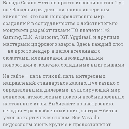
Вавада Casino — это не просто игровой портал. Тут
все Вавада игры действительно интересны
клиентам. Это ваш непосредственно мир,
созданный в сотрудничестве с действительно
мощными разработчиками ПО планеты: 1×2
Gaming, ELK, Aristocrat, IGT, Yggdrasil и другими
мастерами цифрового азарта. Здесь каждый слот
— не просто вендер, а целая вселенная: с
сюжетами, механиками, неожиданными
поворотами и, конечно, солидными выигрышами.
На сайте — пять стихий, пять интересных
направлений: стандартное казино, live казино с
определёнными дилерами, пульсирующий мир
вендеров, атмосферный покер и необыкновенные
настольные игры. Выбирайте по настроению:
сегодня — расслабленный спин, завтра — битва
умов за карточным столом. Все Vavada
видеослоты очень крутые и предоставляют