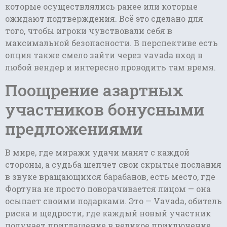
которые осуществлялись ранее или которые
ожидают подтверждения. Всё это сделано для
того, чтобы игроки чувствовали себя в
максимальной безопасности. В перспективе есть
опция также смело зайти через vavada вход в
любой вендер и интересно проводить там время.
Поощрение азартных
участников бонусными
предложениями
В мире, где миражи удачи манят с каждой
стороны, а судьба шепчет свои скрытые послания
в звуке вращающихся барабанов, есть место, где
Фортуна не просто поворачивается лицом — она
осыпает своими подарками. Это — Vavada, обитель
риска и щедрости, где каждый новый участник
получает приглашение в великое приключение.