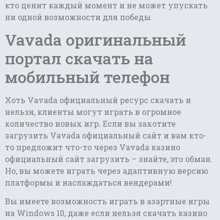
кто ценит каждый момент и не может упускать
ни одной возможности для победы.
Vavada оригинальный
портал скачать на
мобильный телефон
Хоть Vavada официальный ресурс скачать и
нельзя, клиенты могут играть в огромное
количество новых игр. Если вы захотите
загрузить Vavada официальный сайт и вам кто-
то предложит что-то через Vavada казино
официальный сайт загрузить – знайте, это обман.
Но, вы можете играть через адаптивную версию
платформы и наслаждаться вендерами!
Вы имеете возможность играть в азартные игры
на Windows 10, даже если нельзя скачать казино