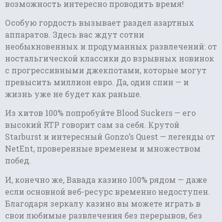
возможность интересно проводить время!
Особую гордость вызывает раздел азартных
аппаратов. Здесь вас ждут сотни
необыкновенных и продуманных развлечений: от
ностальгической классики до взрывных новинок
с прогрессивными джекпотами, которые могут
превысить миллион евро. Да, один спин — и
жизнь уже не будет как раньше.
Из хитов 100% попробуйте Blood Suckers — его
высокий RTP говорит сам за себя. Крутой
Starburst и интересный Gonzo’s Quest — легенды от
NetEnt, проверенные временем и множеством
побед.
И, конечно же, Вавада казино 100% рядом — даже
если основной веб-ресурс временно недоступен.
Благодаря зеркалу казино вы можете играть в
свои любимые развлечения без перерывов, без