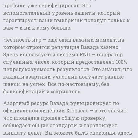
профиль уже верифицирован. Это
вспомогательный уровень защиты, который
гарантирует: ваши выигрыши попадут только к
вам — и ни к кому больше.
Честность игр — ещё один важный момент, на
котором строится репутация Вавада казино.
Здесь используется система RNG — генератор
случайных чисел, который предоставляет 100%
непредсказуемость результатов. Это значит, что
каждый азартный участник получает равные
шансы на успех. Всё по-настоящему, без
фальсификаций и «скриптов».
Азартный ресурс Вавада функционирует по
официальной лицензии Кюрасао — а это значит,
что площадка прошла общую проверку,
соблюдает общие стандарты и гарантирует
выплату денег. Вы можете быть спокойны: здесь