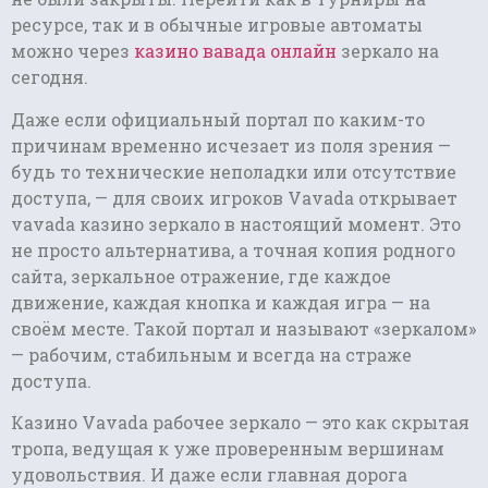
ресурсе, так и в обычные игровые автоматы
можно через
казино вавада онлайн
зеркало на
сегодня.
Даже если официальный портал по каким-то
причинам временно исчезает из поля зрения —
будь то технические неполадки или отсутствие
доступа, — для своих игроков Vavada открывает
vavada казино зеркало в настоящий момент. Это
не просто альтернатива, а точная копия родного
сайта, зеркальное отражение, где каждое
движение, каждая кнопка и каждая игра — на
своём месте. Такой портал и называют «зеркалом»
— рабочим, стабильным и всегда на страже
доступа.
Казино Vavada рабочее зеркало — это как скрытая
тропа, ведущая к уже проверенным вершинам
удовольствия. И даже если главная дорога