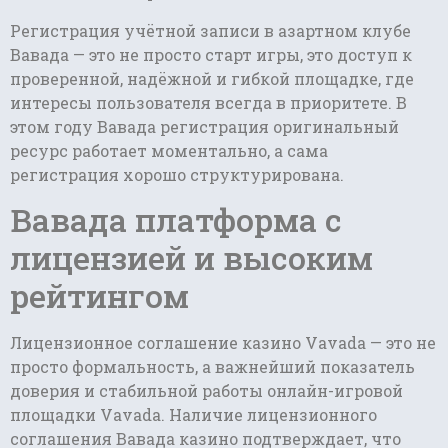
Регистрация учётной записи в азартном клубе
Вавада — это не просто старт игры, это доступ к
проверенной, надёжной и гибкой площадке, где
интересы пользователя всегда в приоритете. В
этом году Вавада регистрация оригинальный
ресурс работает моментально, а сама
регистрация хорошо структурирована.
Вавада платформа с
лицензией и высоким
рейтингом
Лицензионное соглашение казино Vavada — это не
просто формальность, а важнейший показатель
доверия и стабильной работы онлайн-игровой
площадки Vavada. Наличие лицензионного
соглашения Вавада казино подтверждает, что