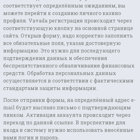
соответствует определённым ожиданиям, вы
можете перейти к созданию личного казино
профиля. Vavada регистрация происходит через
соответствующую кнопку на основной странице
сайта. Открыв форму, надо корректно заполнить
все обязательные поля, указав достоверную
информацию. Это нужно для последующего
подтверждения данных и обеспечения
беспрепятственного обналичивания финансовых
средств. Обработка персональных данных
осуществляется в соответствии с фактическими
стандартами защиты информации.
После отправки формы, на определённый адрес e-
mail будет выслано письмо с подтверждающим
линком. Активация аккаунта происходит через
переход по данной ссылке. В перспективе для
входа в систему нужно использовать внесённые
вами логин и пароль.