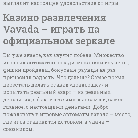
выглядит настоящее удовольствие от игры!
Казино развлечения
Vavada – играть на
официальном зеркале
Вы уже знаете, как звучит победа. Множество
игровых автоматов позади, механики изучены,
фишки пройдены, бонусные раунды не раз
приносили радость. Что дальше? Самое время
перестать делать ставки «понарошку» и
испытать реальный азарт — на реальных
депозитах, с фактическими шансами и, самое
главное, с настоящими деньгами. Добро
пожаловать в игровые автоматы вавада — место,
где игра становится историей, а удача —
союзником.