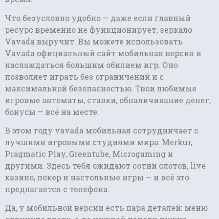
Что безусловно удобно — даже если главный
ресурс временно не функционирует, зеркало
Vavada выручит. Вы можете использовать
Vavada официальный сайт мобильная версия и
наслаждаться большим обилием игр. Оно
позволяет играть без ограничений и с
максимальной безопасностью. Твои любимые
игровые автоматы, ставки, обналичивание денег,
бонусы — всё на месте.
В этом году vavada мобильная сотрудничает с
лучшими игровыми студиями мира: Merkur,
Pragmatic Play, Greentube, Microgaming и
другими. Здесь тебя ожидают сотни слотов, live
казино, покер и настольные игры — и всё это
предлагается с телефона.
Да, у мобильной версии есть пара деталей: меню