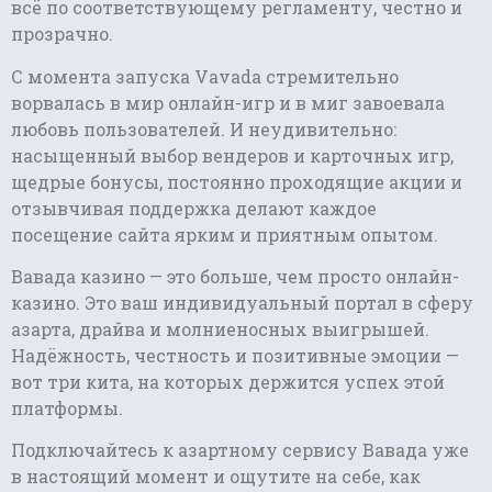
всё по соответствующему регламенту, честно и
прозрачно.
С момента запуска Vavada стремительно
ворвалась в мир онлайн-игр и в миг завоевала
любовь пользователей. И неудивительно:
насыщенный выбор вендеров и карточных игр,
щедрые бонусы, постоянно проходящие акции и
отзывчивая поддержка делают каждое
посещение сайта ярким и приятным опытом.
Вавада казино — это больше, чем просто онлайн-
казино. Это ваш индивидуальный портал в сферу
азарта, драйва и молниеносных выигрышей.
Надёжность, честность и позитивные эмоции —
вот три кита, на которых держится успех этой
платформы.
Подключайтесь к азартному сервису Вавада уже
в настоящий момент и ощутите на себе, как