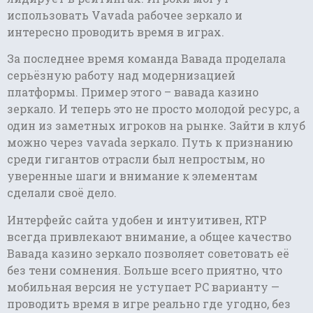
использовать Vavada рабочее зеркало и
интересно проводить время в играх.
За последнее время команда Вавада проделала
серьёзную работу над модернизацией
платформы. Пример этого – вавада казино
зеркало. И теперь это не просто молодой ресурс, а
один из заметных игроков на рынке. Зайти в клуб
можно через vavada зеркало. Путь к признанию
среди гигантов отрасли был непростым, но
уверенные шаги и внимание к элементам
сделали своё дело.
Интерфейс сайта удобен и интуитивен, RTP
всегда привлекают внимание, а общее качество
Вавада казино зеркало позволяет советовать её
без тени сомнения. Больше всего приятно, что
мобильная версия не уступает PC варианту —
проводить время в игре реально где угодно, без