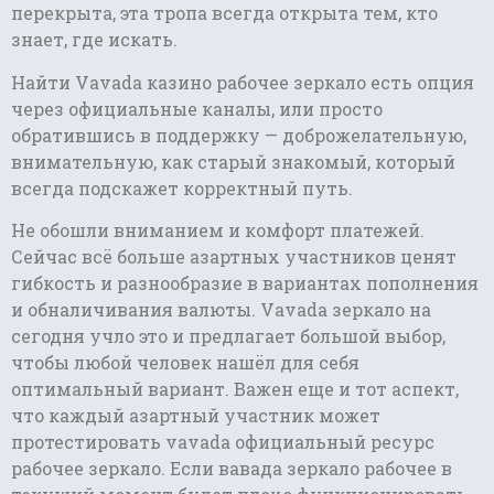
перекрыта, эта тропа всегда открыта тем, кто
знает, где искать.
Найти Vavada казино рабочее зеркало есть опция
через официальные каналы, или просто
обратившись в поддержку — доброжелательную,
внимательную, как старый знакомый, который
всегда подскажет корректный путь.
Не обошли вниманием и комфорт платежей.
Сейчас всё больше азартных участников ценят
гибкость и разнообразие в вариантах пополнения
и обналичивания валюты. Vavada зеркало на
сегодня учло это и предлагает большой выбор,
чтобы любой человек нашёл для себя
оптимальный вариант. Важен еще и тот аспект,
что каждый азартный участник может
протестировать vavada официальный ресурс
рабочее зеркало. Если вавада зеркало рабочее в